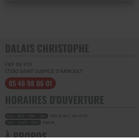
DALAIS CHRISTOPHE
FIEF DE FOI
17250
SAINT SULPICE D'ARNOULT
05 46 98 06 01
HORAIRES D'OUVERTURE
Lun - Mar - Mer - Jeu
09h à 12h / 14h à 17h
Ven - Sam - Dim
Fermé
À PROPOS